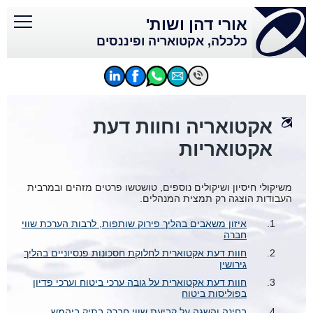
אורי דהן ושות'
כלכלה, אקטואריה ופיננסים
אקטואריה וחוות דעת
אקטואריות
משיקולי חיסיון ושיקולים נוספים, טושטשו פרטים מזהים ובמרבית
העבודות הוצגה רק תמצית המנהלים.
איזון משאבים בהליך פירוק שותפות, לרבות הערכת שווי
חברה
קובץ
חוות דעת אקטוארית לחלוקת חסכונות פנסיוניים בהליך
מסוג
גירושין
PDF
קובץ
חוות דעת אקטוארית על גובה ערכי ביטוח וערכי פדיון
מסוג
בפוליסות ביטוח
PDF
קובץ
בחינה והשגה על קביעת שווי חברה בתיק ביהמש